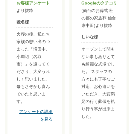
お客様アンケート
Googleのクチコミ
より抜粋
(仙台のお葬式 杜
の都の家族葬 仙台
匿名様
東中田)より抜粋
火葬の後、私たち
しいな様
家族の想い出のつ
まった「増田中、
オープンして間も
小周辺（名取
ない事もありとて
市）」を通ってく
も綺麗な式場でし
ださり、大変うれ
た。 スタッフの
しく思いました。
方々にも丁寧なご
母もさぞかし喜ん
対応、お心遣いを
でいたと思いま
いただき、大変満
す。
足の行く葬儀を執
り行う事が出来ま
アンケートの詳細
した。
を見る