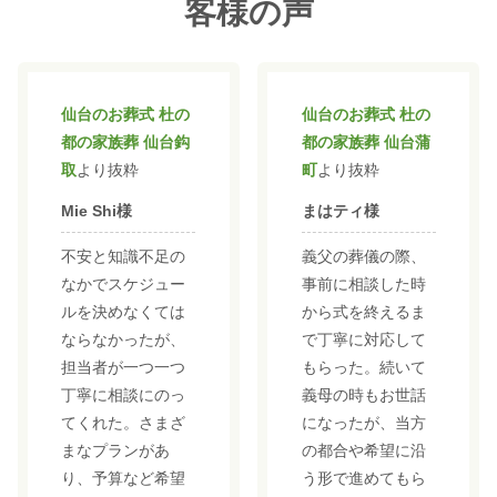
客様の声
仙台のお葬式 杜の
仙台のお葬式 杜の
都の家族葬 仙台鈎
都の家族葬 仙台蒲
取
より抜粋
町
より抜粋
Mie Shi様
まはティ様
不安と知識不足の
義父の葬儀の際、
なかでスケジュー
事前に相談した時
ルを決めなくては
から式を終えるま
ならなかったが、
で丁寧に対応して
担当者が一つ一つ
もらった。続いて
丁寧に相談にのっ
義母の時もお世話
てくれた。さまざ
になったが、当方
まなプランがあ
の都合や希望に沿
り、予算など希望
う形で進めてもら