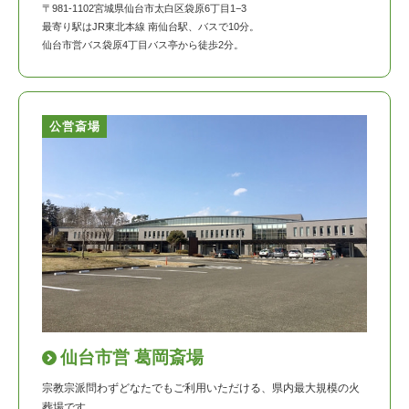
〒981-1102宮城県仙台市太白区袋原6丁目1−3
最寄り駅はJR東北本線 南仙台駅、バスで10分。
仙台市営バス袋原4丁目バス亭から徒歩2分。
公営斎場
仙台市営 葛岡斎場
宗教宗派問わずどなたでもご利用いただける、県内最大規模の火
葬場です。