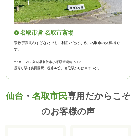
名取市営 名取市斎場
宗教宗派問わずどなたでもご利用いただける、名取市の火葬場で
す。
〒981-1212 宮城県名取市小塚原新鍋島159-2
最寄り駅は美田園駅、徒歩42分。名取駅からは車で14分。
仙台
・
名取市民
専用だからこそ
のお客様の声