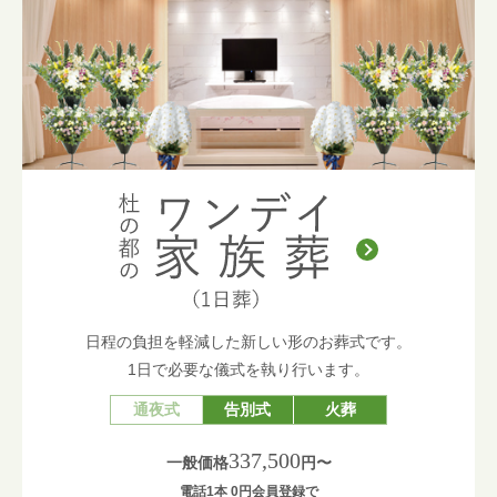
日程の負担を軽減した新しい形のお葬式です。
1日で必要な儀式を執り行います。
通夜式
告別式
火葬
337,500
一般価格
円〜
電話1本 0円会員登録で