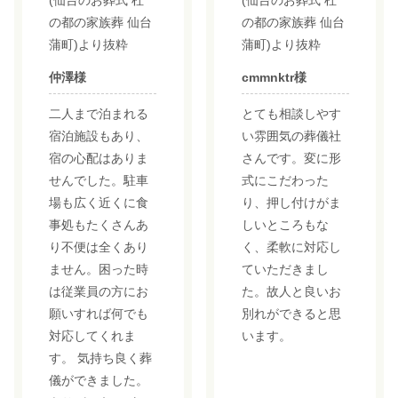
の都の家族葬 仙台
の都の家族葬 仙台
蒲町)より抜粋
蒲町)より抜粋
仲澤様
cmmnktr様
二人まで泊まれる
とても相談しやす
宿泊施設もあり、
い雰囲気の葬儀社
宿の心配はありま
さんです。変に形
せんでした。駐車
式にこだわった
場も広く近くに食
り、押し付けがま
事処もたくさんあ
しいところもな
り不便は全くあり
く、柔軟に対応し
ません。困った時
ていただきまし
は従業員の方にお
た。故人と良いお
願いすれば何でも
別れができると思
対応してくれま
います。
す。 気持ち良く葬
儀ができました。