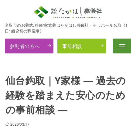
名取市のお葬式/葬儀/家族葬はたかはし葬儀社・セラホール名取《1
日1組貸切の葬儀場》
参列者の方へ
事前相談
仙台鈎取｜Y家様 ― 過去の
経験を踏まえた安心のため
の事前相談 ―
2026/03/17