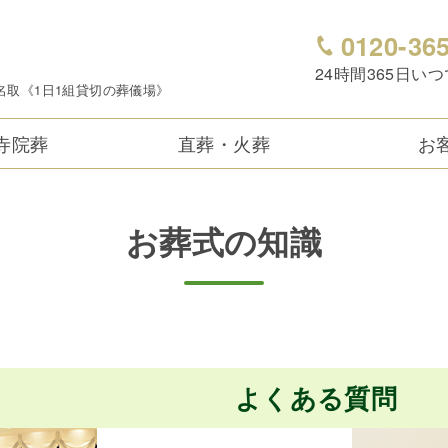
0120-36
24時間365日い
名取《1日1組貸切の葬儀場》
寺院葬
直葬・火葬
お
お葬式の知識
よくある質問