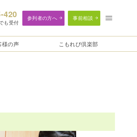
5-420
参列者の方へ
事前相談
つでも受付
客様の声
こもれび倶楽部