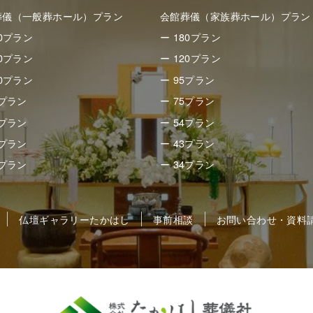
葬儀（一般葬ホール）プラン
会館葬儀（家族葬ホール）プラン
50プラン
ー 180プラン
80プラン
ー 120プラン
30プラン
ー 95プラン
8プラン
ー 75プラン
8プラン
ー 54プラン
8プラン
ー 43プラン
5プラン
ー 34プラン
仏壇ギャラリーたかはし
事前相談
お問い合わせ・資料