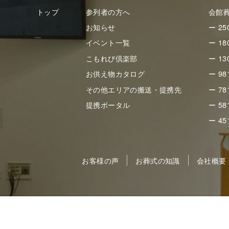
トップ
参列者の方へ
会館
お知らせ
ー 2
イベント一覧
ー 1
こもれび倶楽部
ー 1
お供え物カタログ
ー 9
その他エリアの搬送・提携先
ー 7
提携ポータル
ー 5
ー 4
お客様の声
お葬式の知識
会社概要