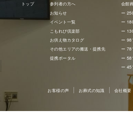
トップ
参列者の方へ
会館
お知らせ
ー 2
イベント一覧
ー 1
こもれび倶楽部
ー 1
お供え物カタログ
ー 9
その他エリアの搬送・提携先
ー 7
提携ポータル
ー 5
ー 4
お客様の声
お葬式の知識
会社概要