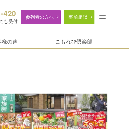
5-420
参列者の方へ
事前相談
つでも受付
客様の声
こもれび倶楽部