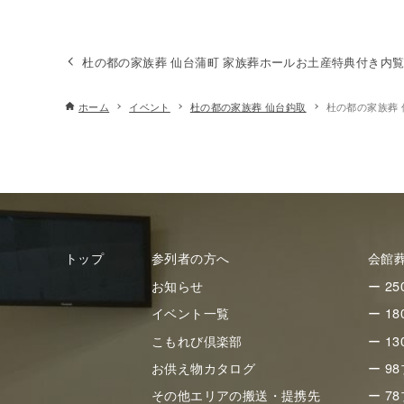
杜の都の家族葬 仙台蒲町 家族葬ホールお土産特典付き内
ホーム
イベント
杜の都の家族葬 仙台鈎取
杜の都の家族葬 
トップ
参列者の方へ
会館
お知らせ
ー 2
イベント一覧
ー 1
こもれび倶楽部
ー 1
お供え物カタログ
ー 9
その他エリアの搬送・提携先
ー 7