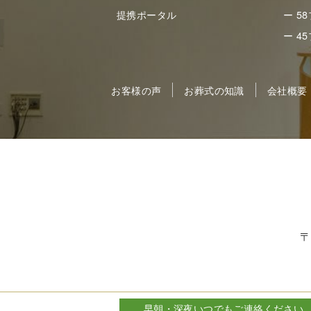
提携ポータル
ー 5
ー 4
お客様の声
お葬式の知識
会社概要
〒
早朝・深夜いつでもご連絡ください