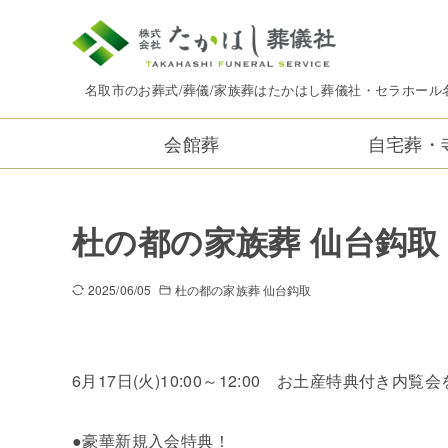
名取市のお葬式/葬儀/家族葬はたかはし葬儀社・セラホール
会館葬
自宅葬・
杜の都の家族葬 仙台鈎取
2025/06/05
杜の都の家族葬 仙台鈎取
6月17日(火)10:00～12:00 お土産特典付き内
●豪華新規入会特典！