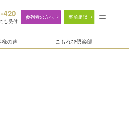
5-420
参列者の方へ
事前相談
つでも受付
客様の声
こもれび倶楽部