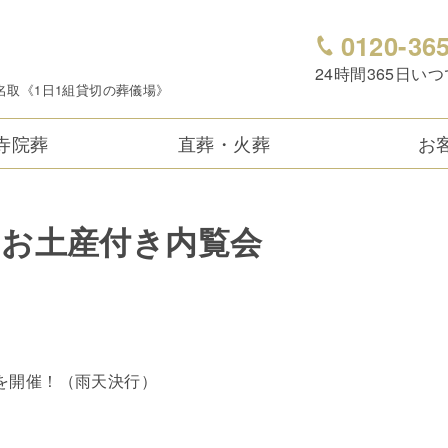
0120-36
24時間365日い
名取《1日1組貸切の葬儀場》
寺院葬
直葬・火葬
お
 お土産付き内覧会
覧会を開催！（雨天決行）