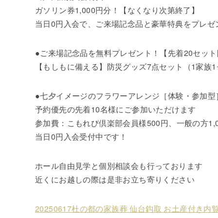
ガソリン券1,000円分！【なくなり次第終了】
当日0円入会で、ご来場記念品と豪華特典をプレゼ
●ご来場記念品を無料プレゼント！【先着20セット
【もしもに備える】防災グッズ7点セット（1家族1
●七夕イメージのフラワーアレンジ［体験・参加型］教室
予約優先の先着10名様にご参加いただけます
参加費：こもれび倶楽部会員様500円、一般の方1,0
当日0円入会受付中です！
ホール自由見学と個別相談会も行っております
近くにお越しの際は是非お立ち寄りください
20250617杜の都の家族葬 仙台鈎取 お土産付き内