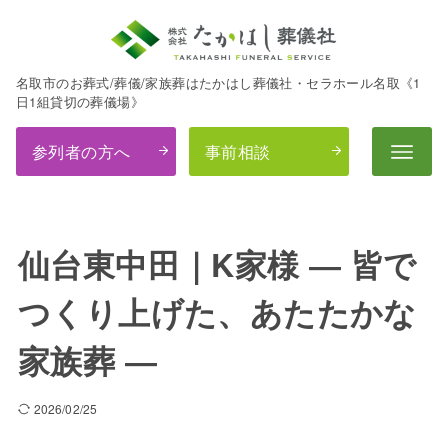
名取市のお葬式/葬儀/家族葬はたかはし葬儀社・セラホール名取《1
日1組貸切の葬儀場》
参列者の方へ
事前相談
仙台東中田｜K家様 ― 皆で
つくり上げた、あたたかな
家族葬 ―
2026/02/25