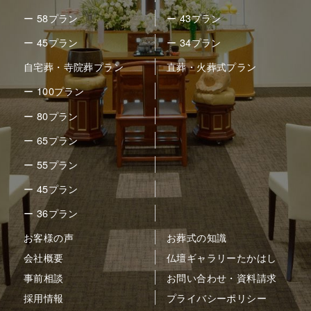
ー 58プラン
ー 43プラン
ー 45プラン
ー 34プラン
自宅葬・寺院葬プラン
直葬・火葬式プラン
ー 100プラン
ー 80プラン
ー 65プラン
ー 55プラン
ー 45プラン
ー 36プラン
お客様の声
お葬式の知識
会社概要
仏壇ギャラリーたかはし
事前相談
お問い合わせ・資料請求
採用情報
プライバシーポリシー