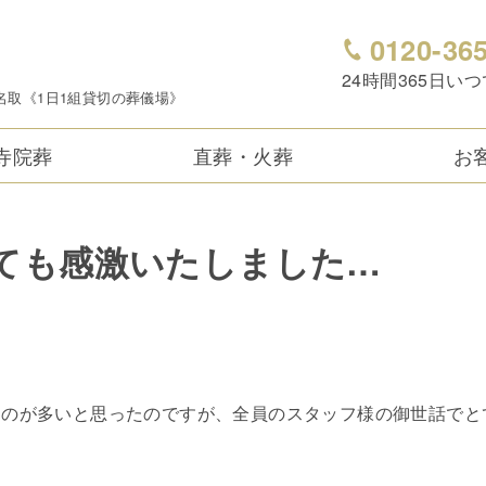
0120-36
24時間365日い
名取《1日1組貸切の葬儀場》
寺院葬
直葬・火葬
お
ても感激いたしました…
うのが多いと思ったのですが、全員のスタッフ様の御世話でと