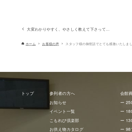
大変わかりやすく、やさしく教えて下さって…
ホーム
お客様の声
スタッフ様の御世話でとても感激いたしま
トップ
参列者の方へ
会館
お知らせ
ー 2
イベント一覧
ー 1
こもれび倶楽部
ー 1
お供え物カタログ
ー 9