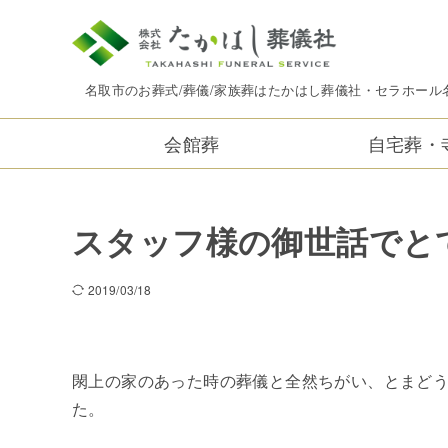
名取市のお葬式/葬儀/家族葬はたかはし葬儀社・セラホール
会館葬
自宅葬・
スタッフ様の御世話でと
2019/03/18
閖上の家のあった時の葬儀と全然ちがい、とまど
た。