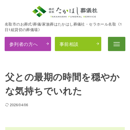
名取市のお葬式/葬儀/家族葬はたかはし葬儀社・セラホール名取《1
日1組貸切の葬儀場》
参列者の方へ
事前相談
父との最期の時間を穏やか
な気持ちでいれた
2026/04/06