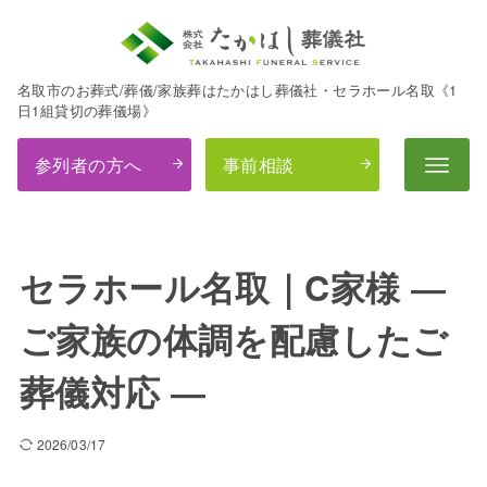
名取市のお葬式/葬儀/家族葬はたかはし葬儀社・セラホール名取《1
日1組貸切の葬儀場》
参列者の方へ
事前相談
セラホール名取｜C家様 ―
ご家族の体調を配慮したご
葬儀対応 ―
2026/03/17