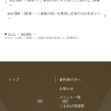
―
仙台蒲町｜I家様 ― ご家族の想いを整理し式場でのお見送りへ
―
ホーム
施行事例
セラホール名取｜C家様 ― ご家族の体調を配慮したご葬儀対応 ―
トップ
参列者の方へ
お知らせ
イベント一覧
こもれび倶楽部