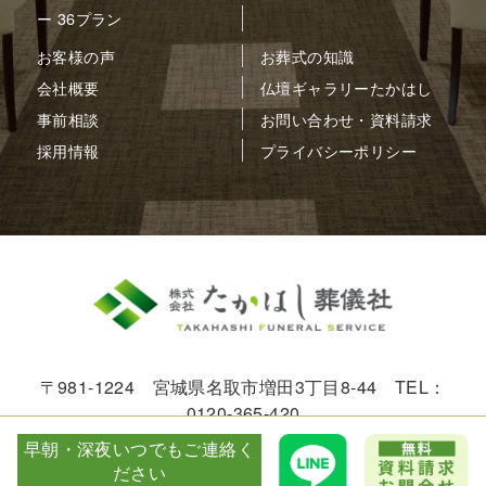
ー 36プラン
お客様の声
お葬式の知識
会社概要
仏壇ギャラリーたかはし
事前相談
お問い合わせ・資料請求
採用情報
プライバシーポリシー
〒981-1224 宮城県名取市増田3丁目8-44 TEL：
0120-365-420
早朝・深夜いつでもご連絡く
© 2005-2026 FS-TAKAHASHI.
ださい