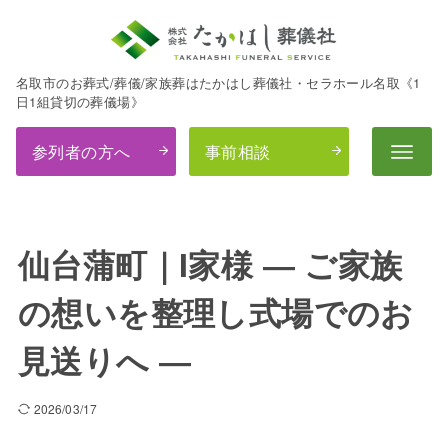
名取市のお葬式/葬儀/家族葬はたかはし葬儀社・セラホール名取《1
日1組貸切の葬儀場》
参列者の方へ
事前相談
仙台蒲町｜I家様 ― ご家族
の想いを整理し式場でのお
見送りへ ―
2026/03/17