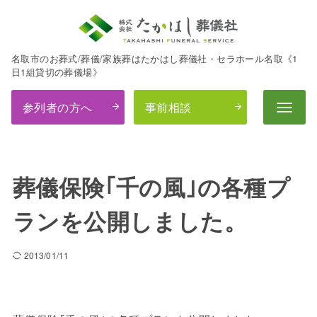
名取市のお葬式/葬儀/家族葬はたかはし葬儀社・セラホール名取《1
日1組貸切の葬儀場》
参列者の方へ
事前相談
葬儀保険｢千の風｣の各種プ
ランを公開しました。
2013/01/11