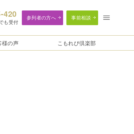
5-420
参列者の方へ
事前相談
つでも受付
客様の声
こもれび倶楽部