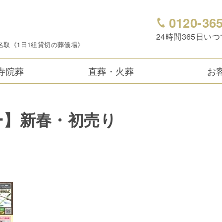
0120-36
24時間365日い
名取《1日1組貸切の葬儀場》
寺院葬
直葬・火葬
お
ー】新春・初売り