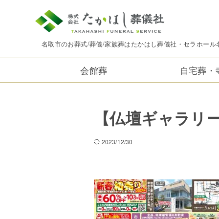
名取市のお葬式/葬儀/家族葬はたかはし葬儀社・セラホール
会館葬
自宅葬・
【仏壇ギャラリ
2023/12/30