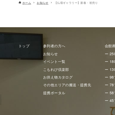
ホーム
お知らせ
【仏壇ギャラリー】新春・初売り
トップ
参列者の方へ
会館
お知らせ
ー 2
イベント一覧
ー 1
こもれび倶楽部
ー 1
お供え物カタログ
ー 9
その他エリアの搬送・提携先
ー 7
提携ポータル
ー 5
ー 4