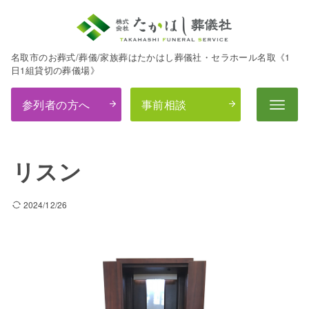
名取市のお葬式/葬儀/家族葬はたかはし葬儀社・セラホール名取《1
日1組貸切の葬儀場》
参列者の方へ
事前相談
リスン
2024/12/26